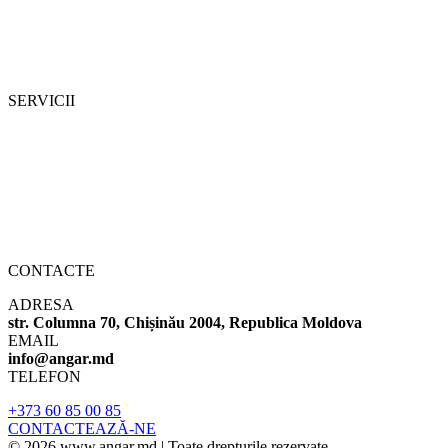
PRODUSE
CONTACT
SERVICII
PROIECTARE
CONSTUCȚIE
ENGINEERING
DEVELOPMENT
CONTACTE
ADRESA
str. Columna 70, Chișinău 2004, Republica Moldova
EMAIL
info@angar.md
TELEFON
+373 60 85 00 85
CONTACTEAZĂ-NE
© 2026 www.angar.md | Toate drepturile rezervate.