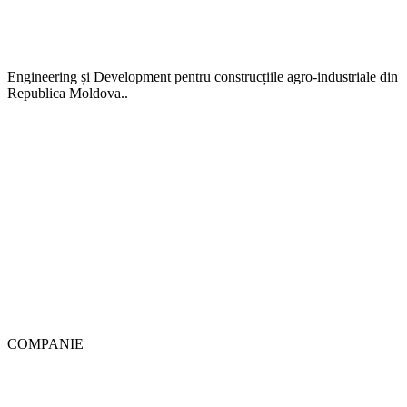
Engineering și Development pentru construcțiile agro-industriale din
Republica Moldova..
Engineering și Development pentru construcțiile agro-industriale din
Republica Moldova..
COMPANIE
DESPRE NOI
PORTFOLIU