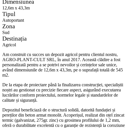
Dimensiunea
12,6m x 43,3m
Tipul
Autoportant
Zona
Sud
Destinația
Agricol
Am construit cu succes un depozit agricol pentru clientul nostru,
AGRO-PLANT-CULT SRL, în anul 2017. Această clădire a fost
personalizată pentru a se potrivi nevoilor și cerințelor sale unice,
având dimensiunile de 12,6m x 43,3m, pe o suprafață totală de 545
m2.
De la etapa de proiectare până la finalizarea construcției, specialiștii
noștri au gestionat cu precizie fiecare aspect, asigurând executarea
lucrărilor conform proiectului, normelor legale și standardelor de
calitate și siguranță.
Depozitul beneficiază de o structură solidă, datorită fundației și
pereților din beton armat monolit. Acoperișul, realizat din oțel zincat
termic (galvanizat, 275gr. zinc) cu grosimea profilului de 1,2 mm,
oferă o durabilitate excelentă cu o garanție de rezistență la coroziune