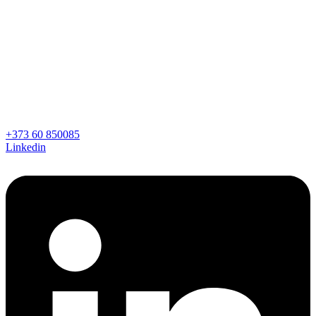
Sari
la
conținut
+373 60 850085
Linkedin