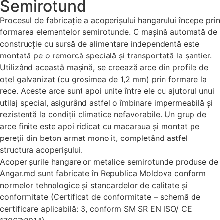
Semirotund
Procesul de fabricație a acoperișului hangarului începe prin
formarea elementelor semirotunde. O mașină automată de
construcție cu sursă de alimentare independentă este
montată pe o remorcă specială și transportată la șantier.
Utilizând această mașină, se creează arce din profile de
oțel galvanizat (cu grosimea de 1,2 mm) prin formare la
rece. Aceste arce sunt apoi unite între ele cu ajutorul unui
utilaj special, asigurând astfel o îmbinare impermeabilă și
rezistentă la condiții climatice nefavorabile. Un grup de
arce finite este apoi ridicat cu macaraua și montat pe
pereții din beton armat monolit, completând astfel
structura acoperișului.
Acoperișurile hangarelor metalice semirotunde produse de
Angar.md sunt fabricate în Republica Moldova conform
normelor tehnologice și standardelor de calitate și
conformitate (Certificat de conformitate – schemă de
certificare aplicabilă: 3, conform SM SR EN ISO/ CEI