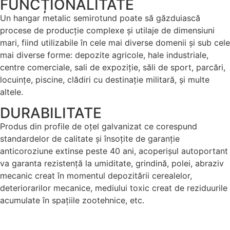
FUNCȚIONALITATE
Un hangar metalic semirotund poate să găzduiască
procese de producție complexe și utilaje de dimensiuni
mari, fiind utilizabile în cele mai diverse domenii și sub cele
mai diverse forme: depozite agricole, hale industriale,
centre comerciale, sali de expoziție, săli de sport, parcări,
locuințe, piscine, clădiri cu destinație militară, și multe
altele.
DURABILITATE
Produs din profile de oțel galvanizat ce corespund
standardelor de calitate și însoțite de garanție
anticoroziune extinse peste 40 ani, acoperișul autoportant
va garanta rezistență la umiditate, grindină, polei, abraziv
mecanic creat în momentul depozitării cerealelor,
deteriorarilor mecanice, mediului toxic creat de reziduurile
acumulate în spațiile zootehnice, etc.