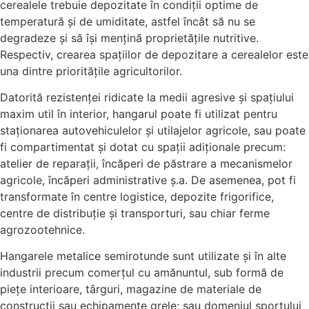
cerealele trebuie depozitate în condiții optime de
temperatură și de umiditate, astfel încât să nu se
degradeze și să își mențină proprietățile nutritive.
Respectiv, crearea spațiilor de depozitare a cerealelor este
una dintre prioritățile agricultorilor.
Datorită rezistenței ridicate la medii agresive și spațiului
maxim util în interior, hangarul poate fi utilizat pentru
staționarea autovehiculelor și utilajelor agricole, sau poate
fi compartimentat și dotat cu spații adiționale precum:
atelier de reparații, încăperi de păstrare a mecanismelor
agricole, încăperi administrative ș.a. De asemenea, pot fi
transformate în centre logistice, depozite frigorifice,
centre de distribuție și transporturi, sau chiar ferme
agrozootehnice.
Hangarele metalice semirotunde sunt utilizate și în alte
industrii precum comerțul cu amănuntul, sub formă de
piețe interioare, târguri, magazine de materiale de
construcții sau echipamente grele; sau domeniul sportului