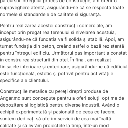
parcursul întregului proces de construcție, am oferit o
supraveghere atentă, asigurându-ne că se respectă toate
normele și standardele de calitate și siguranță.
Pentru realizarea acestei construcții comerciale, am
început prin pregătirea terenului și nivelarea acestuia,
asigurându-ne că fundația va fi solidă și stabilă. Apoi, am
turnat fundația din beton, creând astfel o bază rezistentă
pentru întregul edificiu. Următorul pas important a constat
în construirea structurii din oțel. În final, am realizat
finisajele interioare și exterioare, asigurându-ne că edificiul
este funcțională, estetic și potrivit pentru activitățile
specifice ale clientului.
Construcțiile metalice cu pereți drepți produse de
Angar.md sunt concepute pentru a oferi soluții optime de
depozitare și logistică pentru diverse industrii. Având o
echipă experimentată și pasionată de ceea ce facem,
suntem dedicați să oferim servicii de cea mai înaltă
calitate și să livrăm proiectele la timp, într-un mod