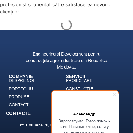
profesionist și orientat către satisfacerea nevoilor
clienților.
Engineering și Development pentru
construcțiile agro-industriale din Republica
Moldova..
COMPANIE
SERVICII
DESPRE NOI
PROIECTARE
PORTFOLIU
CONSTUCȚIE
PRODUSE
ENGINEERING
CONTACT
DEVELOPMENT
Александр
CONTACTE
ADRESA
Здравствуйте! Готов помочь
str. Columna 70, Chișinău 2004, Republica Moldova
вам. Напишите мне, если у
вас появятся вопросы.
EMAIL