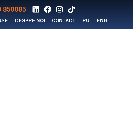
0 850085
USE
DESPRE NOI
CONTACT
RU
ENG