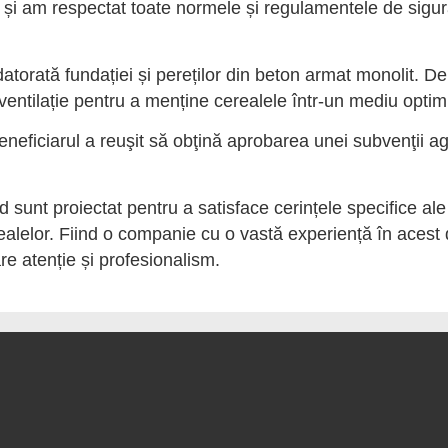
ă și am respectat toate normele și regulamentele de sigur
datorată fundației și pereților din beton armat monolit. D
 ventilație pentru a menține cerealele într-un mediu optim
neficiarul a reuşit să obţină aprobarea unei subvenţii agr
unt proiectat pentru a satisface cerințele specifice ale a
erealelor. Fiind o companie cu o vastă experiență în ace
re atenție și profesionalism.