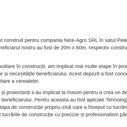
ost construit pentru compania Nice-Agro SRL în satul Pel
eneficiarul nostru au fost de 20m x 60m, respectiv constru
voltare în construcții, am implicat mai multe etape în pr
r și necesitățile beneficiarului. Acest depozit a fost con
tare a cerealelor.
 și proiectanți s-au implicat la maxim pentru a crea un des
e beneficiarului. Pentru aceasta au fost aplicate Tehnolo
etapa de construcție propriu-zisă care a început cu lucrăr
t lucrările de construcție cu precizie și profesionalism p