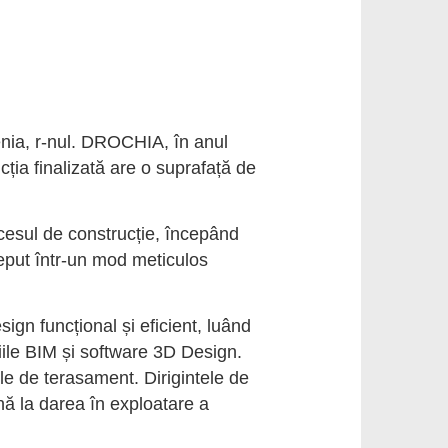
enia, r-nul. DROCHIA, în anul
cția finalizată are o suprafață de
ocesul de construcție, începând
ceput într-un mod meticulos
ign funcțional și eficient, luând
giile BIM și software 3D Design.
ile de terasament. Dirigintele de
ână la darea în exploatare a