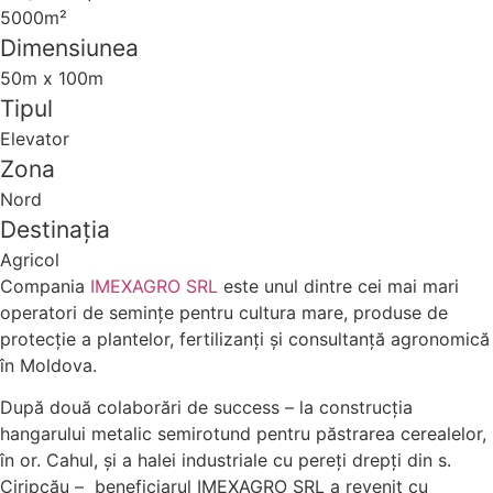
5000m²
Dimensiunea
50m x 100m
Tipul
Elevator
Zona
Nord
Destinația
Agricol
Compania
IMEXAGRO SRL
este unul dintre cei mai mari
operatori de semințe pentru cultura mare, produse de
protecție a plantelor, fertilizanți și consultanță agronomică
în Moldova.
După două colaborări de success – la construcția
hangarului metalic semirotund pentru păstrarea cerealelor,
în or. Cahul, și a halei industriale cu pereți drepți din s.
Ciripcău – beneficiarul IMEXAGRO SRL a revenit cu