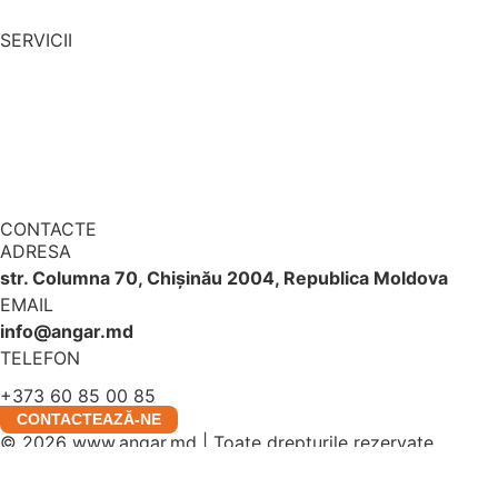
CONTACT
SERVICII
PROIECTARE
CONSTUCȚIE
ENGINEERING
DEVELOPMENT
CONTACTE
ADRESA
str. Columna 70, Chișinău 2004, Republica Moldova
EMAIL
info@angar.md
TELEFON
+373 60 85 00 85
CONTACTEAZĂ-NE
© 2026 www.angar.md | Toate drepturile rezervate.
Powered by
NICOLAI GUTU