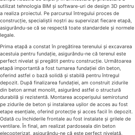
utilizat tehnologia BIM și software-uri de design 3D pentru
a realiza proiectul. Pe parcursul întregului proces de
construcție, specialiștii noștri au supervizat fiecare etapă,
asigurându-se că se respectă toate standardele și normele
legale.
Prima etapă a constat în pregătirea terenului și excavarea
acestuia pentru fundație, asigurându-ne că terenul este
perfect nivelat și pregătit pentru construcție. Următoarea
etapă importantă a fost turnarea fundației din beton,
oferind astfel o bază solidă și stabilă pentru întregul
depozit. După finalizarea fundației, am construit zidurile
din beton armat monolit, asigurând astfel o structură
durabilă și rezistentă. Montarea acoperișului semirotund
pe zidurile de beton și instalarea ușilor de acces au fost
etape esențiale, oferind protecție și acces facil în depozit.
Odată cu închiderile frontale au fost instalate și grilele de
ventilare. În final, am realizat pardoseala din beton
elecopterizat, asigurându-ne că este perfect nivelată,