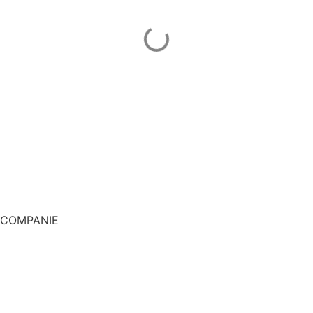
Engineering și Development pentru construcțiile agro-
industriale din Republica Moldova..
COMPANIE
DESPRE NOI
PORTFOLIU
PRODUSE