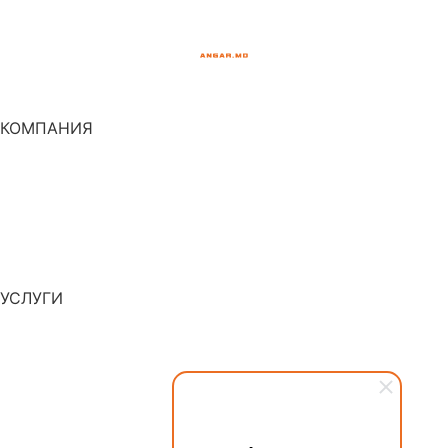
Проектирование и разработка для агропромышленных
сооружений в Республике Молдова.
КОМПАНИЯ
О НАС
ПОРТФОЛИО
ПРОДУКТЫ
КОНТАКТ
УСЛУГИ
ПРОЕКТИРОВАНИЕ
СТРОИТЕЛЬСТВО
ИНЖИНИРИНГ
РАЗВИТИЕ