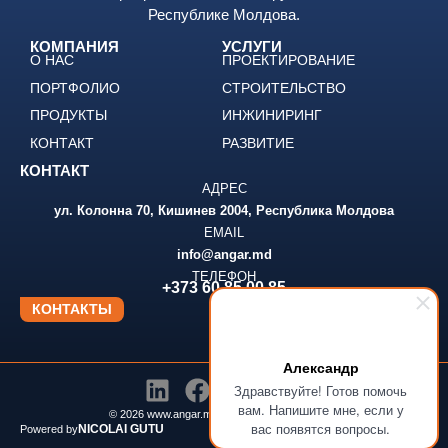
Республике Молдова.
КОМПАНИЯ
УСЛУГИ
О НАС
ПРОЕКТИРОВАНИЕ
ПОРТФОЛИО
СТРОИТЕЛЬСТВО
ПРОДУКТЫ
ИНЖИНИРИНГ
КОНТАКТ
РАЗВИТИЕ
КОНТАКТ
АДРЕС
ул. Колонна 70, Кишинев 2004, Республика Молдова
EMAIL
info@angar.md
ТЕЛЕФОН
+373 60 85 00 85
КОНТАКТЫ
Александр
Здравствуйте! Готов помочь
вам. Напишите мне, если у
© 2026 www.angar.md | Все права защищены.
вас появятся вопросы.
NICOLAI GUTU
Powered by